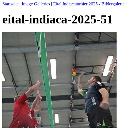
Startseite
|
Image Galleries
|
Eital Indiacaturnier 2025 - Bildergalerie
eital-indiaca-2025-51