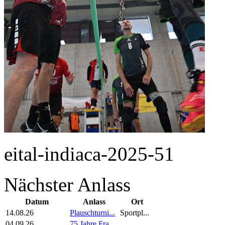
eital-indiaca-2025-51
Nächster Anlass
Datum
Anlass
Ort
14.08.26
Plauschturni...
Sportpl...
04.09.26
75 Jahre Fra...